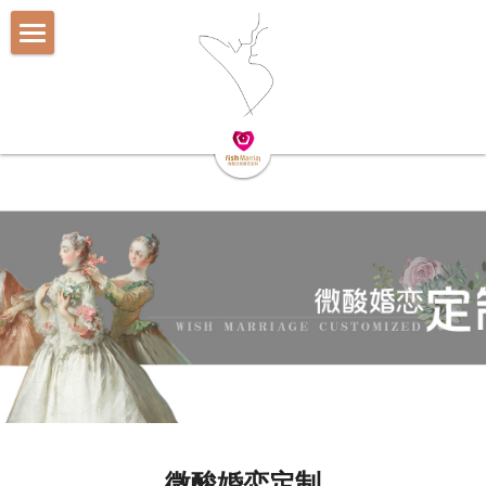
关于微酸
婚恋定制
走进微酸
媒体报道
媒花鹿
微酸婚恋定制
微酸团队
微酸资源库
微酸派对
媒花鹿介绍
服务案列
媒花鹿奖励详情
联系微酸
微酸派对
大型活动
提供技术支持
微酸婚恋定制