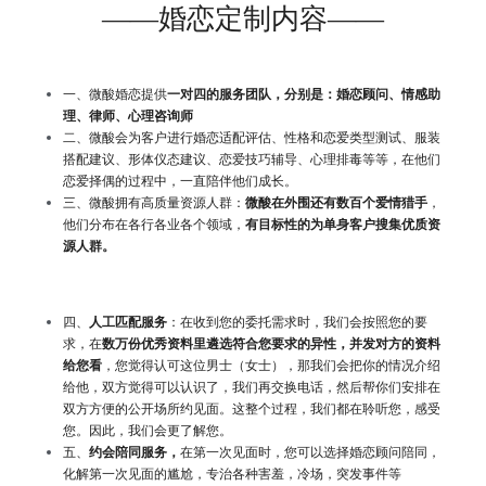
——婚恋定制内容——
一、
微酸婚恋提供
一对四的服务团队，分别是：婚恋顾问、情感助
理、律师、心理咨询师
二、微酸会为客户进行婚恋适配评估、性格和恋爱类型测试、服装
搭配建议、形体仪态建议、恋爱技巧辅导、心理排毒等等，在他们
恋爱择偶的过程中，一直陪伴他们成长。
三、微酸拥有高质量资源人群：
微酸在外围还有数百个爱情猎手
，
他们分布在各行各业各个领域，
有目标性的为单身客户搜集优质资
源人群。
四、
人工匹配服务
：在收到您的委托需求时，我们会按照您的要
求，在
数万份优秀资料里遴选符合您要求的异性，并发对方的资料
给您看
，您觉得认可这位男士（女士），那我们会把你的情况介绍
给他，双方觉得可以认识了，我们再交换电话，然后帮你们安排在
双方方便的公开场所约见面。这整个过程，我们都在聆听您，感受
您。因此，我们会更了解您。
五、
约会陪同服务，
在第一次见面时，您可以选择婚恋顾问陪同，
化解第一次见面的尴尬，专治各种害羞，冷场，突发事件等