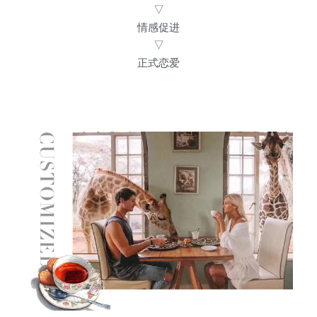
▽
情感促进
▽
正式恋爱